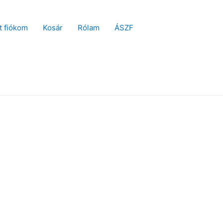
t fiókom
Kosár
Rólam
ÁSZF