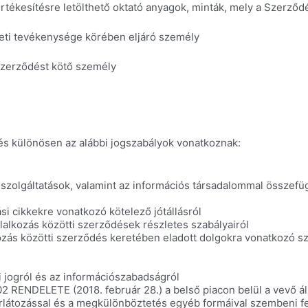
értékesítésre letölthető oktató anyagok, minták, mely a Szerződ
zleti tevékenysége körében eljáró személy
 szerződést kötő személy
 és különösen az alábbi jogszabályok vonatkoznak:
i szolgáltatások, valamint az információs társadalommal összef
si cikkekre vonatkozó kötelező jótállásról
állalkozás közötti szerződések részletes szabályairól
kozás közötti szerződés keretében eladott dolgokra vonatkozó sza
i jogról és az információszabadságról
NDELETE (2018. február 28.) a belső piacon belül a vevő áll
korlátozással és a megkülönböztetés egyéb formáival szembeni f