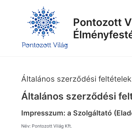
Skip
to
content
Pontozott V
Élményfest
Általános szerződési feltételek
Általános szerződési fel
Impresszum: a Szolgáltató (Eladó
Név: Pontozott Világ Kft.