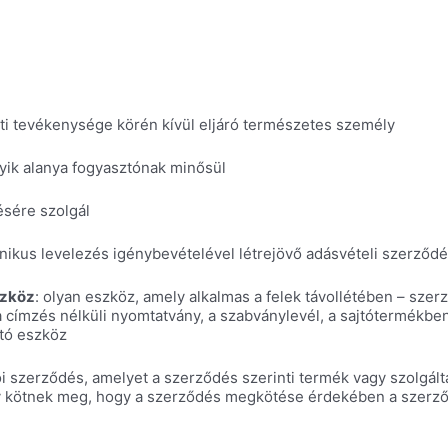
leti tevékenysége körén kívül eljáró természetes személy
yik alanya fogyasztónak minősül
ésére szolgál
onikus levelezés igénybevételével létrejövő adásvételi szerződ
szköz
: olyan eszköz, amely alkalmas a felek távollétében – sz
 címzés nélküli nyomtatvány, a szabványlevél, a sajtótermékben
ító eszköz
ói szerződés, amelyet a szerződés szerinti termék vagy szolgált
 úgy kötnek meg, hogy a szerződés megkötése érdekében a szerző