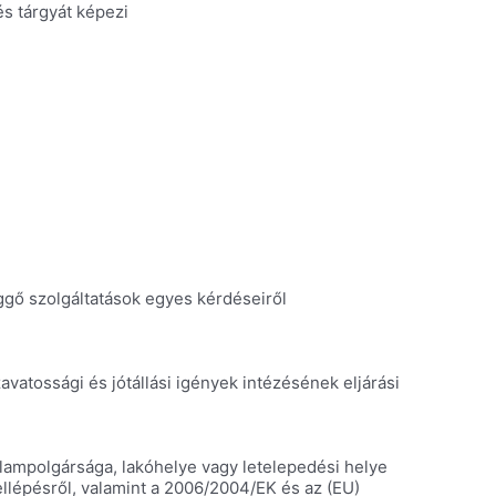
és tárgyát képezi
üggő szolgáltatások egyes kérdéseiről
vatossági és jótállási igények intézésének eljárási
ampolgársága, lakóhelye vagy letelepedési helye
ellépésről, valamint a 2006/2004/EK és az (EU)