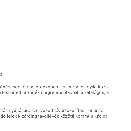
és
erződés megkötése érdekében – szerződési nyilatkozat
 közzétett hirdetés megrendelőlappal, a katalógus, a
atás nyújtására szervezett távértékesítési rendszer
dő felek kizárólag távollévők közötti kommunikációt