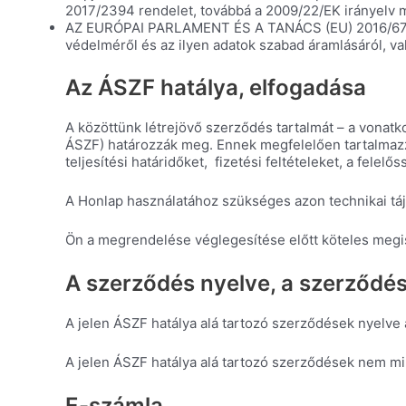
2017/2394 rendelet, továbbá a 2009/22/EK irányelv 
AZ EURÓPAI PARLAMENT ÉS A TANÁCS (EU) 2016/679 R
védelméről és az ilyen adatok szabad áramlásáról, va
Az ÁSZF hatálya, elfogadása
A közöttünk létrejövő szerződés tartalmát – a vonatk
ÁSZF) határozzák meg. Ennek megfelelően tartalmazza 
teljesítési határidőket, fizetési feltételeket, a felelő
A Honlap használatához szükséges azon technikai táj
Ön a megrendelése véglegesítése előtt köteles megi
A szerződés nyelve, a szerződé
A jelen ÁSZF hatálya alá tartozó szerződések nyelve 
A jelen ÁSZF hatálya alá tartozó szerződések nem min
E-számla