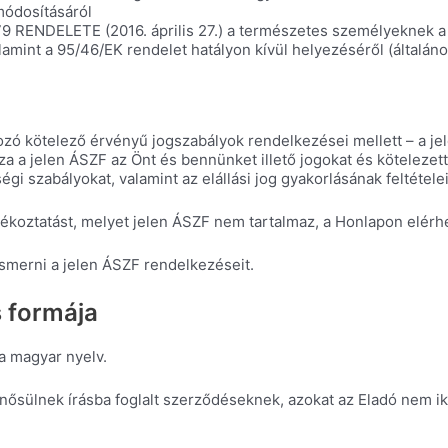
módosításáról
ENDELETE (2016. április 27.) a természetes személyeknek a 
lamint a 95/46/EK rendelet hatályon kívül helyezéséről (általán
ozó kötelező érvényű jogszabályok rendelkezései mellett – a jel
a jelen ÁSZF az Önt és bennünket illető jogokat és kötelezettsé
sségi szabályokat, valamint az elállási jog gyakorlásának feltételei
ékoztatást, melyet jelen ÁSZF nem tartalmaz, a Honlapon elérhe
smerni a jelen ÁSZF rendelkezéseit.
s formája
a magyar nyelv.
ősülnek írásba foglalt szerződéseknek, azokat az Eladó nem ikt