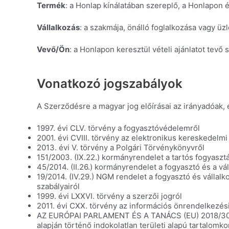
Termék
: a Honlap kínálatában szereplő, a Honlapon 
Vállalkozás
: a szakmája, önálló foglalkozása vagy ü
Vevő/Ön
: a Honlapon keresztül vételi ajánlatot tevő
Vonatkozó jogszabályok
A Szerződésre a magyar jog előírásai az irányadóak,
1997. évi CLV. törvény a fogyasztóvédelemről
2001. évi CVIII. törvény az elektronikus kereskedelm
2013. évi V. törvény a Polgári Törvénykönyvről
151/2003. (IX.22.) kormányrendelet a tartós fogyasztá
45/2014. (II.26.) kormányrendelet a fogyasztó és a v
19/2014. (IV.29.) NGM rendelet a fogyasztó és vállal
szabályairól
1999. évi LXXVI. törvény a szerzői jogról
2011. évi CXX. törvény az információs önrendelkezés
AZ EURÓPAI PARLAMENT ÉS A TANÁCS (EU) 2018/302 RE
alapján történő indokolatlan területi alapú tartalom