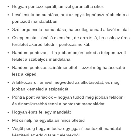
Hogyan pontozz spirált, amivel garantált a siker.
Levél minta bemutatása, ami az egyik legnépszerűbb elem a
pontozott mandalákban.
Szélforgó minta bemutatása, ha esetleg unnád a levél mintát.
Csepp minta – önálló elemként, de arra is jó, ha csak az üres
területet akarod lefedni, pontozás nélkül.
Random pontozás – ha jobban bejön neked a telepontozott
felület a szabályos mandalánál.
Random pontozás színátmenettel – ezzel még hatásosabb
lesz a képed.
A lakkozásról, amivel megvéded az alkotásodat, és még
jobban kiemeled a szépségét.
Pontra pont variációk – hogyan tudod még jobban feldobni
és dinamikusabbá tenni a pontozott mandaládat
Hogyan építs fel egy mandalát
Mit csinálj, ha egyáltalán nincs ötleted
Végül pedig hogyan tudsz egy „igazi” pontozott mandalát
készíteni az eddig tanult elemekből.