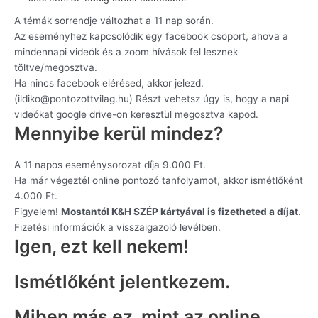
A témák sorrendje változhat a 11 nap során.
Az eseményhez kapcsolódik egy facebook csoport, ahova a
mindennapi videók és a zoom hívások fel lesznek
töltve/megosztva.
Ha nincs facebook elérésed, akkor jelezd.
(ildiko@pontozottvilag.hu) Részt vehetsz úgy is, hogy a napi
videókat google drive-on keresztül megosztva kapod.
Mennyibe kerül mindez?
A 11 napos eseménysorozat díja 9.000 Ft.
Ha már végeztél online pontozó tanfolyamot, akkor ismétlőként
4.000 Ft.
Figyelem!
Mostantól K&H SZÉP kártyával is fizetheted a díjat
.
Fizetési információk a visszaigazoló levélben.
Igen, ezt kell nekem!
Ismétlőként jelentkezem.
Miben más ez, mint az online