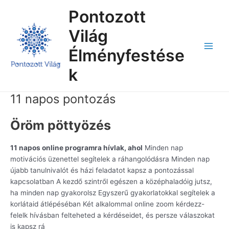
Skip
Main
Pontozott
to
Menu
content
Világ
Élményfestése
k
11 napos pontozás
Öröm pöttyözés
11 napos online programra hívlak, ahol
Minden nap
motivációs üzenettel segítelek a ráhangolódásra Minden nap
újabb tanulnivalót és házi feladatot kapsz a pontozással
kapcsolatban A kezdő szintről egészen a középhaladóig jutsz,
ha minden nap gyakorolsz Egyszerű gyakorlatokkal segítelek a
korlátaid átlépéséban Két alkalommal online zoom kérdezz-
felelk hívásban felteheted a kérdéseidet, és persze válaszokat
is kapsz rá