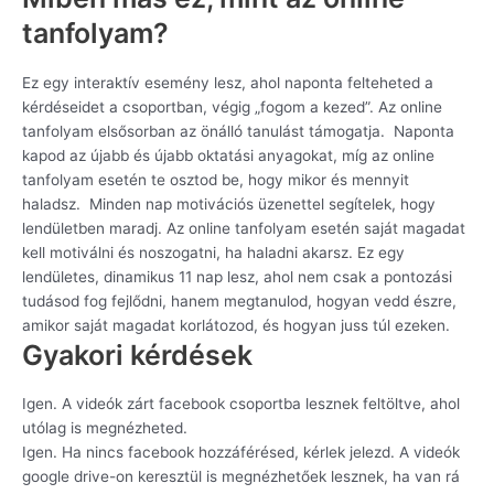
tanfolyam?
Ez egy interaktív esemény lesz, ahol naponta felteheted a
kérdéseidet a csoportban, végig „fogom a kezed”. Az online
tanfolyam elsősorban az önálló tanulást támogatja. Naponta
kapod az újabb és újabb oktatási anyagokat, míg az online
tanfolyam esetén te osztod be, hogy mikor és mennyit
haladsz. Minden nap motivációs üzenettel segítelek, hogy
lendületben maradj. Az online tanfolyam esetén saját magadat
kell motiválni és noszogatni, ha haladni akarsz. Ez egy
lendületes, dinamikus 11 nap lesz, ahol nem csak a pontozási
tudásod fog fejlődni, hanem megtanulod, hogyan vedd észre,
amikor saját magadat korlátozod, és hogyan juss túl ezeken.
Gyakori kérdések
Igen. A videók zárt facebook csoportba lesznek feltöltve, ahol
utólag is megnézheted.
Igen. Ha nincs facebook hozzáférésed, kérlek jelezd. A videók
google drive-on keresztül is megnézhetőek lesznek, ha van rá