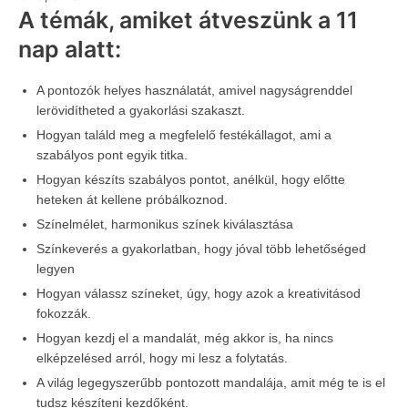
A témák, amiket átveszünk a 11
nap alatt:
A pontozók helyes használatát, amivel nagyságrenddel
lerövidítheted a gyakorlási szakaszt.
Hogyan találd meg a megfelelő festékállagot, ami a
szabályos pont egyik titka.
Hogyan készíts szabályos pontot, anélkül, hogy előtte
heteken át kellene próbálkoznod.
Színelmélet, harmonikus színek kiválasztása
Színkeverés a gyakorlatban, hogy jóval több lehetőséged
legyen
Hogyan válassz színeket, úgy, hogy azok a kreativitásod
fokozzák.
Hogyan kezdj el a mandalát, még akkor is, ha nincs
elképzelésed arról, hogy mi lesz a folytatás.
A világ legegyszerűbb pontozott mandalája, amit még te is el
tudsz készíteni kezdőként.