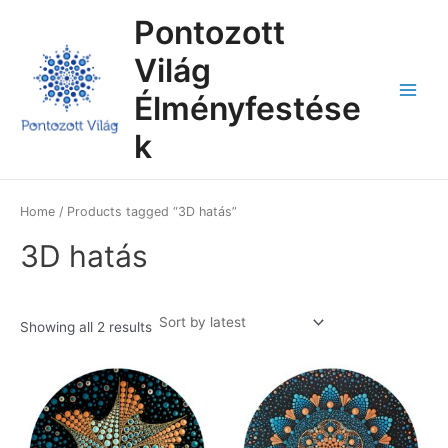
Skip
Main
Pontozott
to
Menu
content
Világ
Élményfestése
k
Home
/ Products tagged “3D hatás”
3D hatás
Showing all 2 results