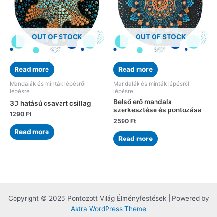
OUT OF STOCK
OUT OF STOCK
Read more
Read more
Mandalák és minták lépésről
Mandalák és minták lépésről
lépésre
lépésre
Belső erő mandala
3D hatású csavart csillag
szerkesztése és pontozása
1290
Ft
2590
Ft
Read more
Read more
Copyright © 2026 Pontozott Világ Élményfestések | Powered by
Astra WordPress Theme